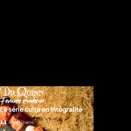
La série culte en intégralité
Série | Drame