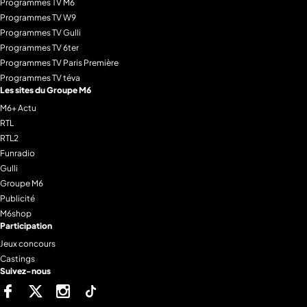
Programmes TV M6
Programmes TV W9
Programmes TV Gulli
Programmes TV 6ter
Programmes TV Paris Première
Programmes TV téva
Les sites du Groupe M6
M6+ Actu
RTL
RTL2
Funradio
Gulli
Groupe M6
Publicité
M6shop
Participation
Jeux concours
Castings
Suivez-nous
Facebook
Twitter
Instagram
Tiktok