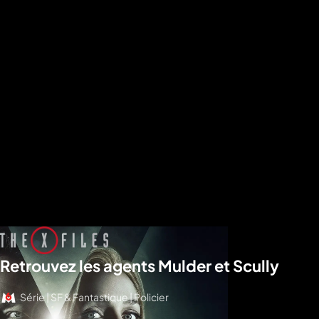
Retrouvez les agents Mulder et Scully
Série | SF & Fantastique | Policier