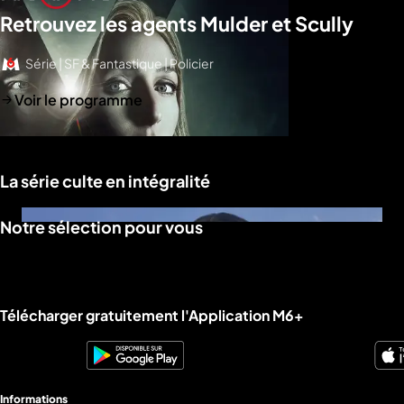
Retrouvez les agents Mulder et Scully
Série | SF & Fantastique | Policier
Voir le programme
La série culte en intégralité
Notre sélection pour vous
Liens utiles M6+.
Télécharger gratuitement l'Application M6+
Informations