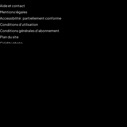
Aide et contact
Mentions légales
Accessibilité : partiellement conforme
Conditions d'utilisation
Conditions générales d'abonnement
Plan du site
Crédits photo
Charte alimentaire
Espace de confidentialité
Gestion des Cookies
Filtre parental
M6+MAX
Programmes
Tous les programmes
Programmes TV M6
Programmes TV W9
Programmes TV Gulli
Programmes TV 6ter
Programmes TV Paris Première
Programmes TV téva