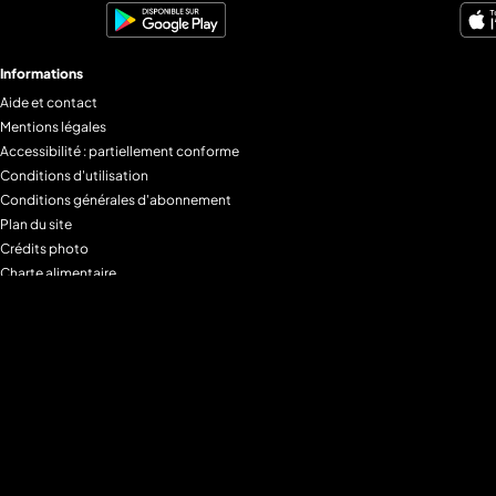
Informations
Aide et contact
Mentions légales
Accessibilité : partiellement conforme
Conditions d'utilisation
Conditions générales d'abonnement
Plan du site
Crédits photo
Charte alimentaire
Espace de confidentialité
Gestion des Cookies
Filtre parental
M6+MAX
Programmes
Tous les programmes
Programmes TV M6
Programmes TV W9
Programmes TV Gulli