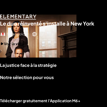
Le duo réinventé s'installe à New York
Série | Policier
Voir la vidéo
La justice face à la stratégie
Notre sélection pour vous
Liens utiles M6+.
Télécharger gratuitement l'Application M6+