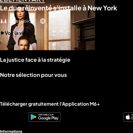
Le duo réinventé s'installe à New York
Série | Policier
Voir la vidéo
La justice face à la stratégie
Notre sélection pour vous
Liens utiles M6+.
Télécharger gratuitement l'Application M6+
Informations