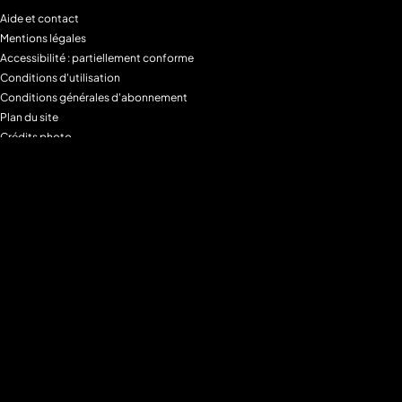
Aide et contact
Mentions légales
Accessibilité : partiellement conforme
Conditions d'utilisation
Conditions générales d'abonnement
Plan du site
Crédits photo
Charte alimentaire
Espace de confidentialité
Gestion des Cookies
Filtre parental
M6+MAX
Programmes
Tous les programmes
Programmes TV M6
Programmes TV W9
Programmes TV Gulli
Programmes TV 6ter
Programmes TV Paris Première
Programmes TV téva