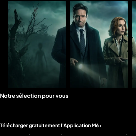
Voir
Voir
Notre sélection pour vous
la
la
rubrique
rubrique
Liens utiles M6+.
Télécharger gratuitement l'Application M6+