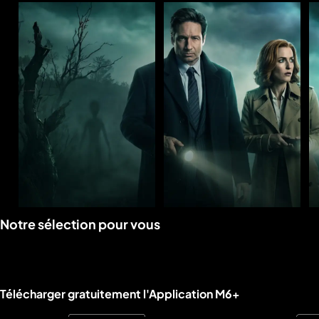
Voir
Voir
Notre sélection pour vous
la
la
rubrique
rubrique
Liens utiles M6+.
Télécharger gratuitement l'Application M6+