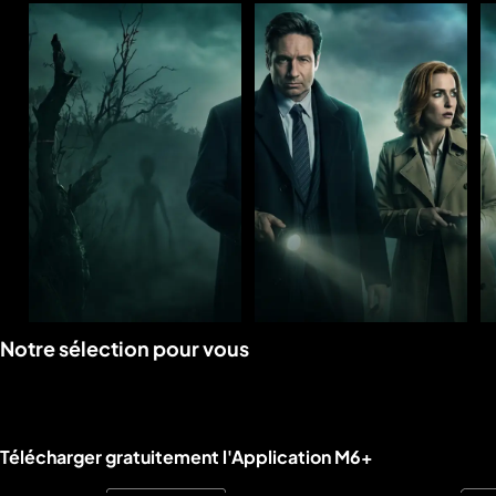
Voir
Voir
Notre sélection pour vous
la
la
rubrique
rubrique
Liens utiles M6+.
Télécharger gratuitement l'Application M6+