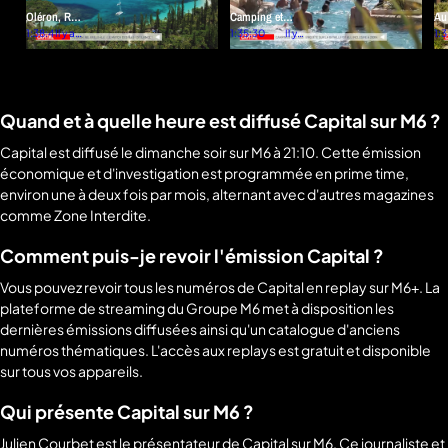
Oléron, Ré,
Camping et
Au
Belle-Île : le
1:38:48
Il y a 5
club : enquête
1:35:30
Il y a
à 
1:
jours
une
match des
sur les
con
semaine
îles est
nouvelles
pri
lancé !
formules all
inclusive à 2 000
Quand et à quelle heure est diffusé Capital sur M6 ?
euros
Capital est diffusé le dimanche soir sur M6 à 21:10. Cette émission
économique et d'investigation est programmée en prime time,
environ une à deux fois par mois, alternant avec d'autres magazines
comme Zone Interdite.
Comment puis-je revoir l'émission Capital ?
Vous pouvez revoir tous les numéros de Capital en replay sur M6+. La
plateforme de streaming du Groupe M6 met à disposition les
dernières émissions diffusées ainsi qu'un catalogue d'anciens
numéros thématiques. L'accès aux replays est gratuit et disponible
sur tous vos appareils.
Qui présente Capital sur M6 ?
Julien Courbet est le présentateur de Capital sur M6. Ce journaliste et