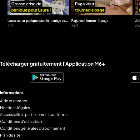
Laura est en panique dans le manège avec
Paga veut tourner la page
Jul
Zlatan
2:01
2:03
son
2:0
Liens utiles M6+.
Télécharger gratuitement l'Application M6+
Informations
Aide et contact
Mentions légales
Accessibilité : partiellement conforme
Conditions d'utilisation
Conditions générales d'abonnement
Plan du site