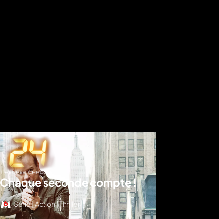
Chaque seconde compte !
Série | Action | Thriller