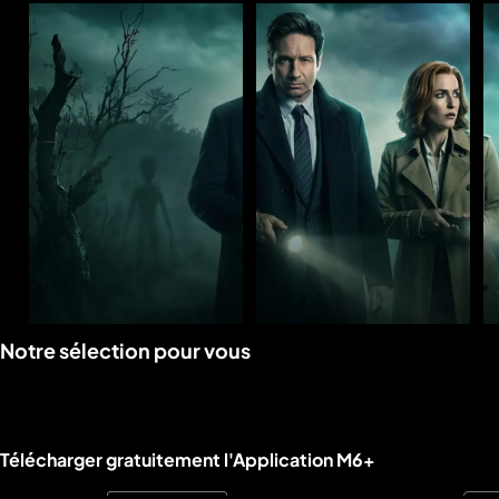
Voir
Voir
Notre sélection pour vous
la
la
rubrique
rubrique
Liens utiles M6+.
Télécharger gratuitement l'Application M6+