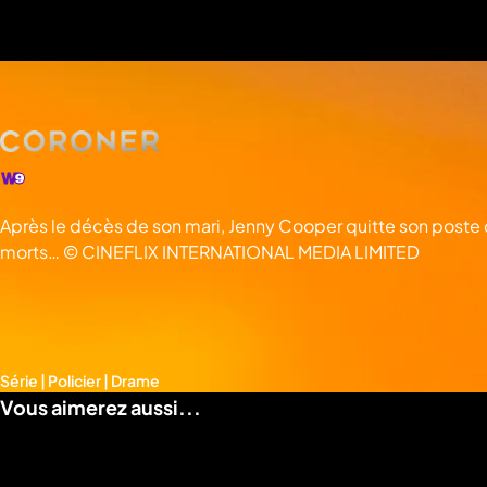
a
che
u
al
a
tion
sibilité
Après le décès de son mari, Jenny Cooper quitte son poste d
morts… © CINEFLIX INTERNATIONAL MEDIA LIMITED
Série | Policier | Drame
Vous aimerez aussi...