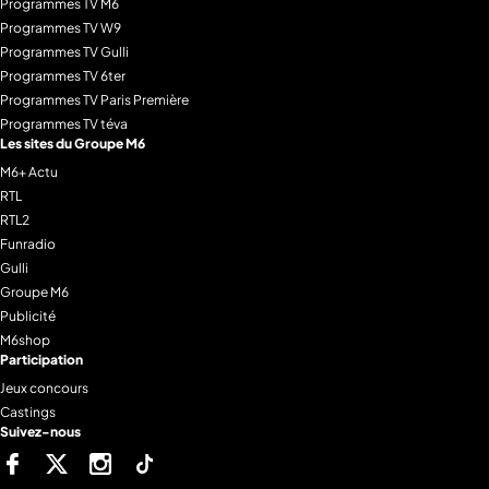
Programmes TV M6
Programmes TV W9
Programmes TV Gulli
Programmes TV 6ter
Programmes TV Paris Première
Programmes TV téva
Les sites du Groupe M6
M6+ Actu
RTL
RTL2
Funradio
Gulli
Groupe M6
Publicité
M6shop
Participation
Jeux concours
Castings
Suivez-nous
Facebook
Twitter
Instagram
Tiktok