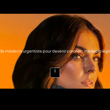
e médecin urgentiste pour devenir coroner : médecin légiste
Voir
plus
d'infos