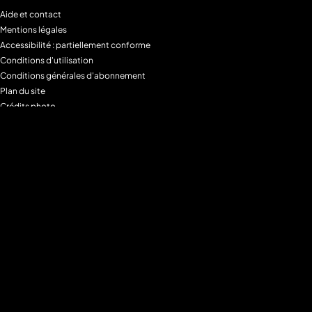
Aide et contact
Mentions légales
Accessibilité : partiellement conforme
Conditions d'utilisation
Conditions générales d'abonnement
Plan du site
Crédits photo
Charte alimentaire
Espace de confidentialité
Gestion des Cookies
Filtre parental
M6+MAX
Programmes
Tous les programmes
Programmes TV M6
Programmes TV W9
Programmes TV Gulli
Programmes TV 6ter
Programmes TV Paris Première
Programmes TV téva