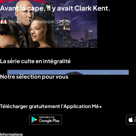
Avant la cape, il y avait Clark Kent.
Série | SF & Fantastique | Drame
Voir la vidéo
La série culte en intégralité
Notre sélection pour vous
Liens utiles M6+.
Télécharger gratuitement l'Application M6+
Informations