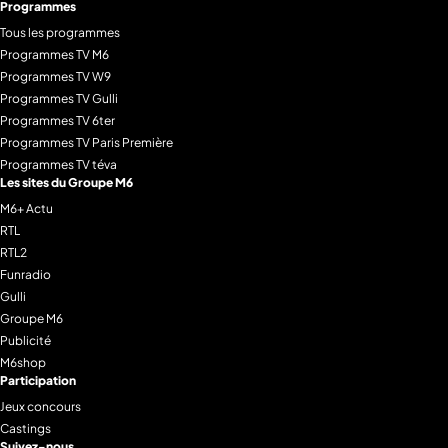
Programmes
Tous les programmes
Programmes TV M6
Programmes TV W9
Programmes TV Gulli
Programmes TV 6ter
Programmes TV Paris Première
Programmes TV téva
Les sites du Groupe M6
M6+ Actu
RTL
RTL2
Funradio
Gulli
Groupe M6
Publicité
M6shop
Participation
Jeux concours
Castings
Suivez-nous