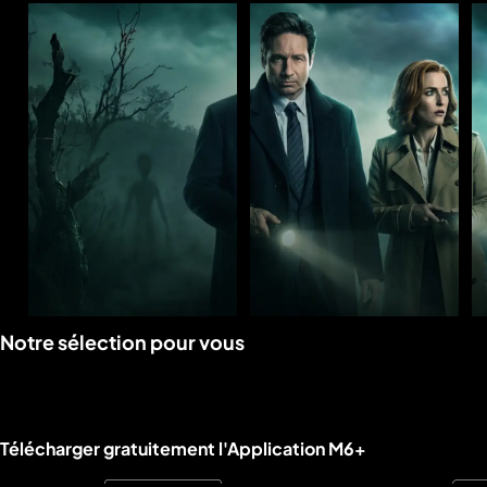
Voir
Voir
Notre sélection pour vous
la
la
rubrique
rubrique
Liens utiles M6+.
Télécharger gratuitement l'Application M6+