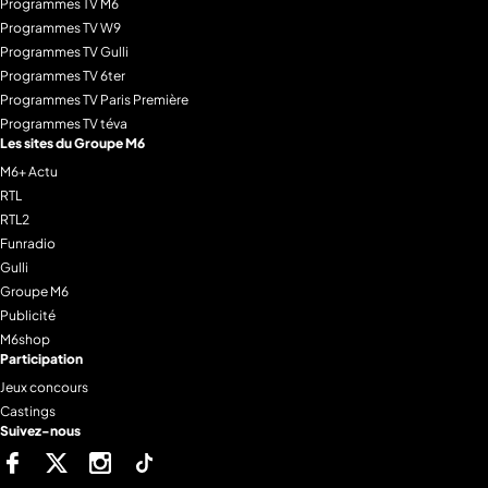
Programmes TV M6
Programmes TV W9
Programmes TV Gulli
Programmes TV 6ter
Programmes TV Paris Première
Programmes TV téva
Les sites du Groupe M6
M6+ Actu
RTL
RTL2
Funradio
Gulli
Groupe M6
Publicité
M6shop
Participation
Jeux concours
Castings
Suivez-nous
Facebook
Twitter
Instagram
Tiktok