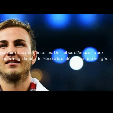
 peut faire que des étincelles. Des tribus d'Amazonie aux
uts magnifiques de Messi à la raclée historique infligée
ntes de tous les fans du monde entier. FIFA