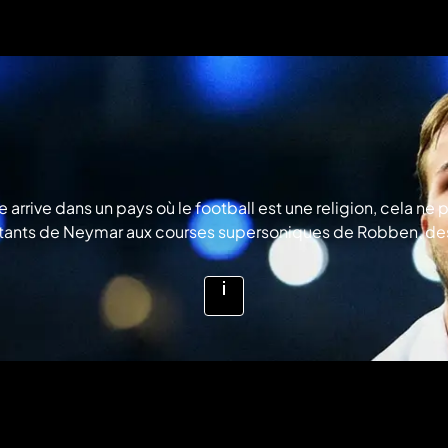
 arrive dans un pays où le football est une religion, cela ne
tants de Neymar aux courses supersoniques de Robben, des b
4™, remportée par la Mannschaft, a été à la hauteur des atte
Voir
plus
d'infos