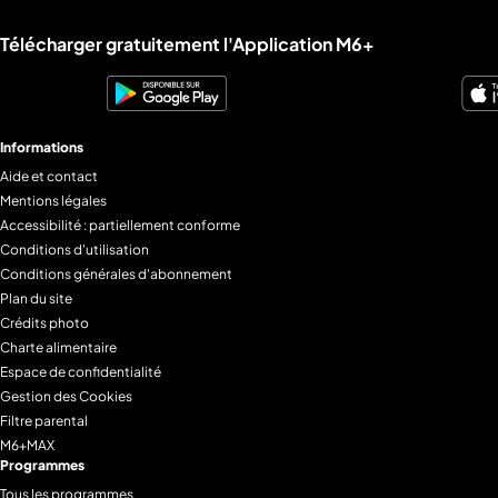
Liens utiles M6+.
Télécharger gratuitement l'Application M6+
Informations
Aide et contact
Mentions légales
Accessibilité : partiellement conforme
Conditions d'utilisation
Conditions générales d'abonnement
Plan du site
Crédits photo
Charte alimentaire
Espace de confidentialité
Gestion des Cookies
Filtre parental
M6+MAX
Programmes
Tous les programmes