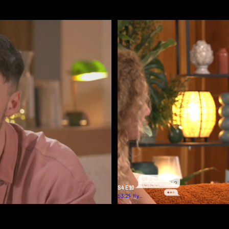
S4 E10
53:29
Il y a
2
mois