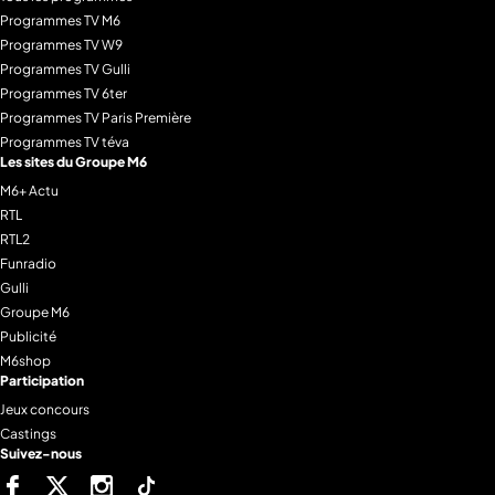
Programmes TV M6
Programmes TV W9
Programmes TV Gulli
Programmes TV 6ter
Programmes TV Paris Première
Programmes TV téva
Les sites du Groupe M6
M6+ Actu
RTL
RTL2
Funradio
Gulli
Groupe M6
Publicité
M6shop
Participation
Jeux concours
Castings
Suivez-nous
Facebook
Twitter
Instagram
Tiktok