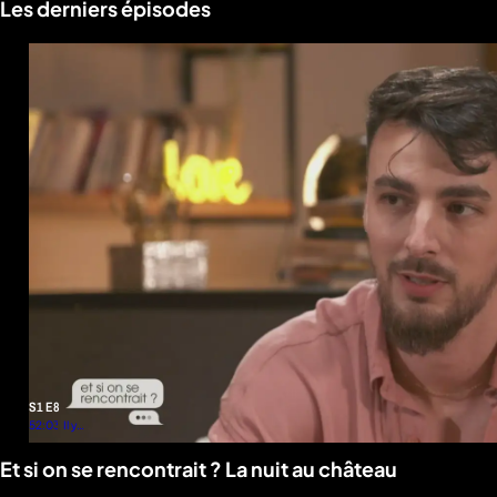
Les derniers épisodes
S1 E8
52:03
Il y a
2
mois
Et si on se rencontrait ? La nuit au château