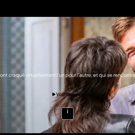
nt craqué virtuellement l’un pour l’autre, et qui se rencontr
Voir la vidéo
Voir
plus
d'infos