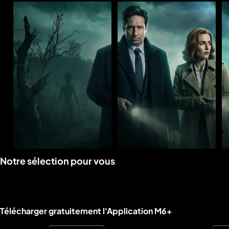
Voir
Voir
Notre sélection pour vous
la
la
rubrique
rubrique
Liens utiles M6+.
Télécharger gratuitement l'Application M6+