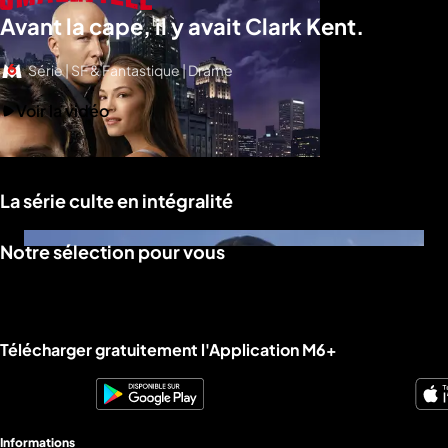
Avant la cape, il y avait Clark Kent.
Série | SF & Fantastique | Drame
Voir la vidéo
La série culte en intégralité
Notre sélection pour vous
Liens utiles M6+.
Télécharger gratuitement l'Application M6+
Informations