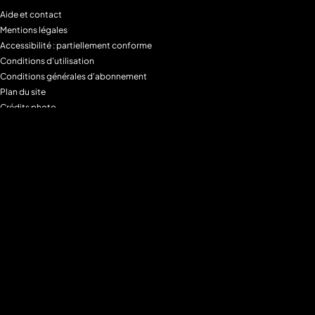
Aide et contact
Mentions légales
Accessibilité : partiellement conforme
Conditions d'utilisation
Conditions générales d'abonnement
Plan du site
Crédits photo
Charte alimentaire
Espace de confidentialité
Gestion des Cookies
Filtre parental
M6+MAX
Programmes
Tous les programmes
Programmes TV M6
Programmes TV W9
Programmes TV Gulli
Programmes TV 6ter
Programmes TV Paris Première
Programmes TV téva