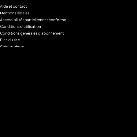
Aide et contact
Mentions légales
Accessibilité : partiellement conforme
Conditions d'utilisation
Conditions générales d'abonnement
Plan du site
Crédits photo
Charte alimentaire
Espace de confidentialité
Gestion des Cookies
Filtre parental
M6+MAX
Programmes
Tous les programmes
Programmes TV M6
Programmes TV W9
Programmes TV Gulli
Programmes TV 6ter
Programmes TV Paris Première
Programmes TV téva