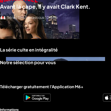
Avant la cape, il y avait Clark Kent.
Série | SF & Fantastique | Drame
Voir la vidéo
La série culte en intégralité
Notre sélection pour vous
Liens utiles M6+.
Télécharger gratuitement l'Application M6+
Informations