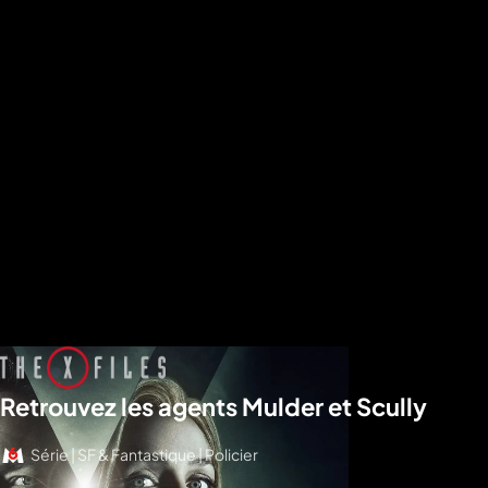
Retrouvez les agents Mulder et Scully
Série | SF & Fantastique | Policier