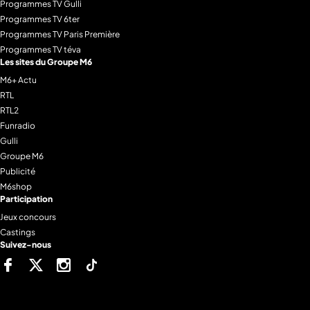
Programmes TV Gulli
Programmes TV 6ter
Programmes TV Paris Première
Programmes TV téva
Les sites du Groupe M6
M6+ Actu
RTL
RTL2
Funradio
Gulli
Groupe M6
Publicité
M6shop
Participation
Jeux concours
Castings
Suivez-nous
Facebook
Twitter
Instagram
Tiktok