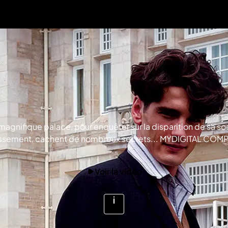
nifique palace, pour enquêter sur la disparition de sa soeur 
établissement, cachent de nombreux secrets... MYDIGITAL CO
Voir la vidéo
Voir
plus