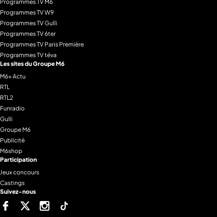
Programmes TV M6
Programmes TV W9
Programmes TV Gulli
Programmes TV 6ter
Programmes TV Paris Première
Programmes TV téva
Les sites du Groupe M6
M6+ Actu
RTL
RTL2
Funradio
Gulli
Groupe M6
Publicité
M6shop
Participation
Jeux concours
Castings
Suivez-nous
Facebook
Twitter
Instagram
Tiktok