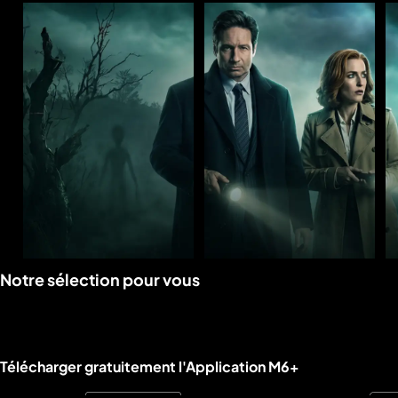
Voir
Voir
Notre sélection pour vous
la
la
rubrique
rubrique
Liens utiles M6+.
Télécharger gratuitement l'Application M6+