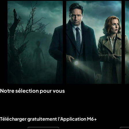
Voir
Voir
Notre sélection pour vous
la
la
rubrique
rubrique
Liens utiles M6+.
Télécharger gratuitement l'Application M6+