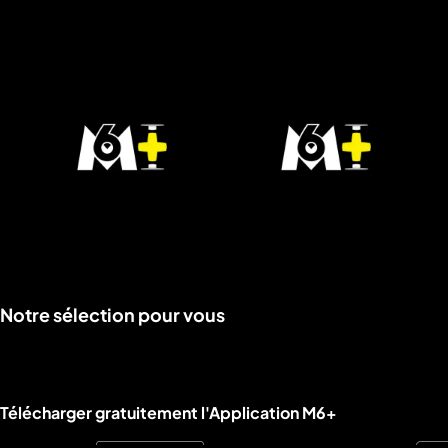
Voir
Voir
Notre sélection pour vous
la
la
rubrique
rubrique
Liens utiles M6+.
Télécharger gratuitement l'Application M6+