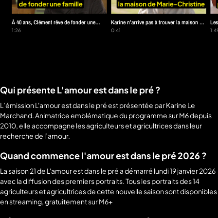
À 40 ans, Clément rêve de fonder une
Karine n’arrive pas à trouver la maison de
Les
famille !
1:26
Marie-Christine
0:41
jeu
1:4
Qui présente L'amour est dans le pré ?
L’émission L'amour est dans le pré est présentée par Karine Le
Marchand. Animatrice emblématique du programme sur M6 depuis
2010, elle accompagne les agriculteurs et agricultrices dans leur
recherche de l’amour.
Quand commence l'amour est dans le pré 2026 ?
La saison 21 de L'amour est dans le pré a démarré lundi 19 janvier 2026
avec la diffusion des premiers portraits. Tous les portraits des 14
agriculteurs et agricultrices de cette nouvelle saison sont disponibles
en streaming, gratuitement sur M6+