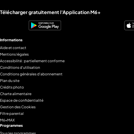
Liens utiles M6+.
Télécharger gratuitement l'Application M6+
Informations
Aide et contact
Mentions légales
Accessibilité : partiellement conforme
Conditions d'utilisation
Conditions générales d'abonnement
Plan du site
Crédits photo
Charte alimentaire
Espace de confidentialité
Gestion des Cookies
Filtre parental
M6+MAX
Programmes
Tous les programmes