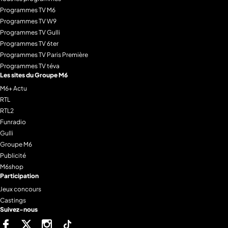
Programmes TV M6
Programmes TV W9
Programmes TV Gulli
Programmes TV 6ter
Programmes TV Paris Première
Programmes TV téva
Les sites du Groupe M6
M6+ Actu
RTL
RTL2
Funradio
Gulli
Groupe M6
Publicité
M6shop
Participation
Jeux concours
Castings
Suivez-nous
Facebook
Twitter
Instagram
Tiktok