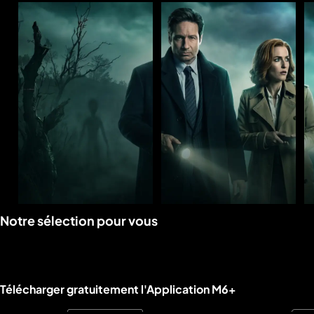
Voir
Voir
Notre sélection pour vous
la
la
rubrique
rubrique
Liens utiles M6+.
Télécharger gratuitement l'Application M6+