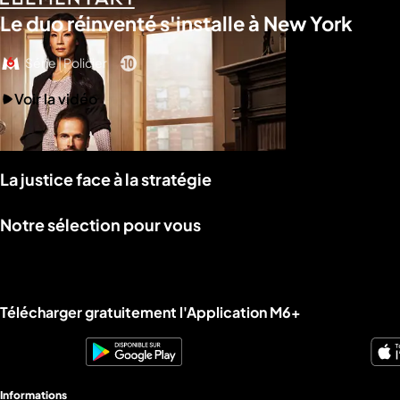
Le duo réinventé s'installe à New York
Série | Policier
Voir la vidéo
La justice face à la stratégie
Notre sélection pour vous
Liens utiles M6+.
Télécharger gratuitement l'Application M6+
Informations