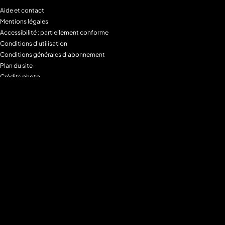
Aide et contact
Mentions légales
Accessibilité : partiellement conforme
Conditions d'utilisation
Conditions générales d'abonnement
Plan du site
Crédits photo
Charte alimentaire
Espace de confidentialité
Gestion des Cookies
Filtre parental
M6+MAX
Programmes
Tous les programmes
Programmes TV M6
Programmes TV W9
Programmes TV Gulli
Programmes TV 6ter
Programmes TV Paris Première
Programmes TV téva