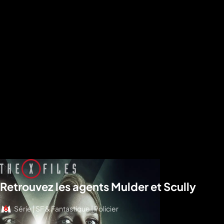
Retrouvez les agents Mulder et Scully
Série | SF & Fantastique | Policier