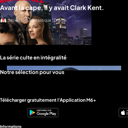
Avant la cape, il y avait Clark Kent.
Série | SF & Fantastique | Drame
Voir la vidéo
La série culte en intégralité
Notre sélection pour vous
Liens utiles M6+.
Télécharger gratuitement l'Application M6+
Informations