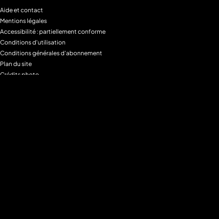
Aide et contact
Mentions légales
Accessibilité : partiellement conforme
Conditions d'utilisation
Conditions générales d'abonnement
Plan du site
Crédits photo
Charte alimentaire
Espace de confidentialité
Gestion des Cookies
Filtre parental
M6+MAX
Programmes
Tous les programmes
Programmes TV M6
Programmes TV W9
Programmes TV Gulli
Programmes TV 6ter
Programmes TV Paris Première
Programmes TV téva