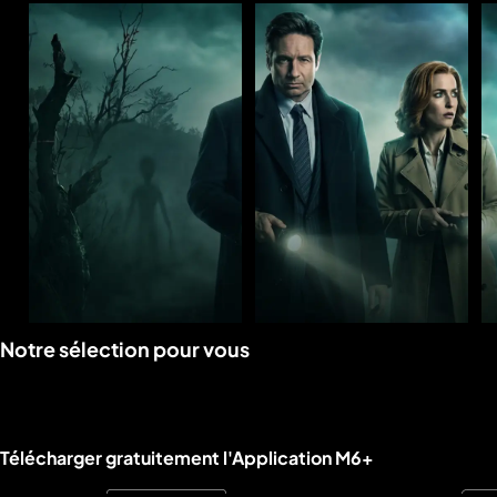
Voir
Voir
Notre sélection pour vous
la
la
rubrique
rubrique
Liens utiles M6+.
Télécharger gratuitement l'Application M6+