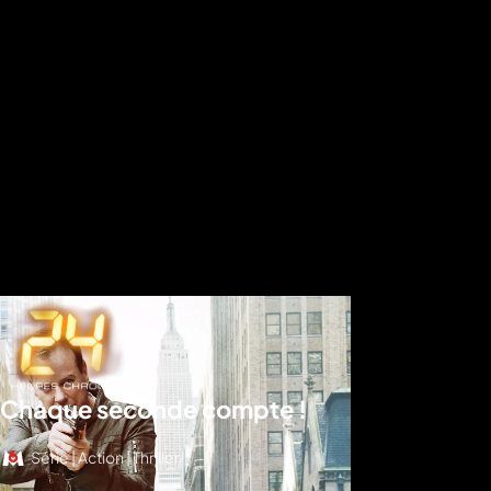
Chaque seconde compte !
Série | Action | Thriller