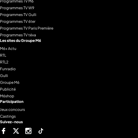
Programmes TV M6
Programmes TV W9
Programmes TV Gulli
Programmes TV 6ter
Programmes TV Paris Première
Programmes TV téva
Les sites du Groupe M6
M6+ Actu
RTL
RTL2
Funradio
Gulli
Groupe M6
Publicité
M6shop
Participation
Jeux concours
Castings
Suivez-nous
Facebook
Twitter
Instagram
Tiktok