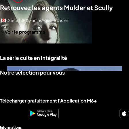
Retrouvez les agents Mulder et Scully
Série | SF & Fantastique | Policier
Voir le programme
La série culte en intégralité
Notre sélection pour vous
Liens utiles M6+.
Télécharger gratuitement l'Application M6+
Informations