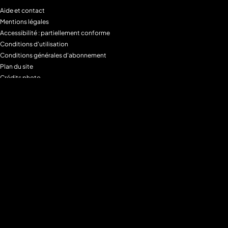
Aide et contact
Mentions légales
Accessibilité : partiellement conforme
Conditions d'utilisation
Conditions générales d'abonnement
Plan du site
Crédits photo
Charte alimentaire
Espace de confidentialité
Gestion des Cookies
Filtre parental
M6+MAX
Programmes
Tous les programmes
Programmes TV M6
Programmes TV W9
Programmes TV Gulli
Programmes TV 6ter
Programmes TV Paris Première
Programmes TV téva