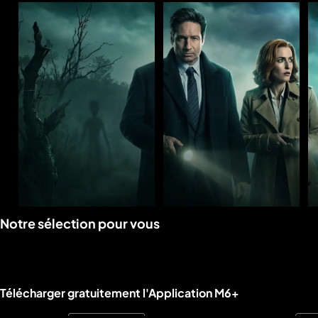
Voir
Voir
Notre sélection pour vous
la
la
rubrique
rubrique
Liens utiles M6+.
Télécharger gratuitement l'Application M6+