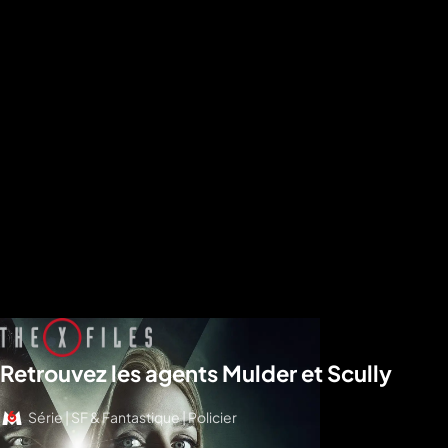
Retrouvez les agents Mulder et Scully
Série | SF & Fantastique | Policier