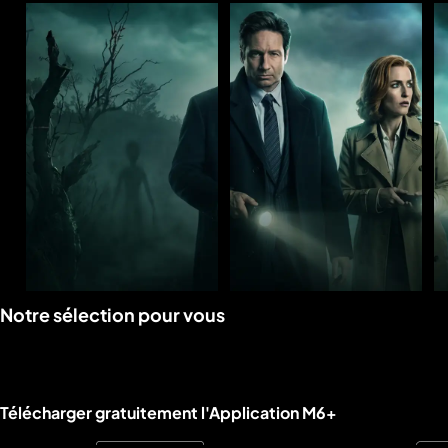
Voir
Voir
Notre sélection pour vous
la
la
rubrique
rubrique
Liens utiles M6+.
Télécharger gratuitement l'Application M6+