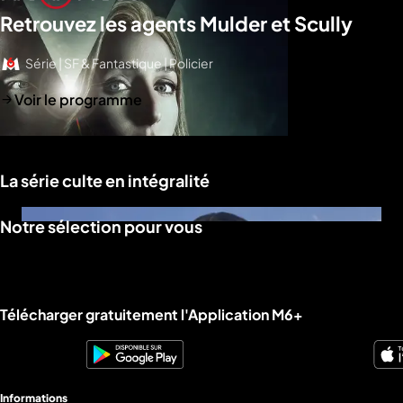
Retrouvez les agents Mulder et Scully
Série | SF & Fantastique | Policier
Voir le programme
La série culte en intégralité
Notre sélection pour vous
Liens utiles M6+.
Télécharger gratuitement l'Application M6+
Informations