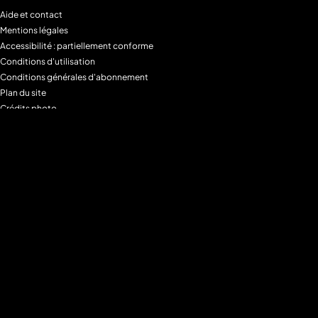
Aide et contact
Mentions légales
Accessibilité : partiellement conforme
Conditions d'utilisation
Conditions générales d'abonnement
Plan du site
Crédits photo
Charte alimentaire
Espace de confidentialité
Gestion des Cookies
Filtre parental
M6+MAX
Programmes
Tous les programmes
Programmes TV M6
Programmes TV W9
Programmes TV Gulli
Programmes TV 6ter
Programmes TV Paris Première
Programmes TV téva