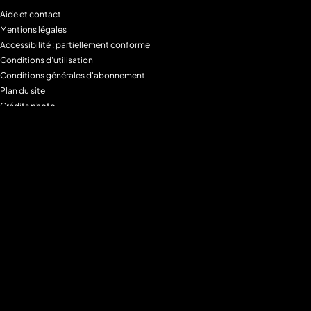
Aide et contact
Mentions légales
Accessibilité : partiellement conforme
Conditions d'utilisation
Conditions générales d'abonnement
Plan du site
Crédits photo
Charte alimentaire
Espace de confidentialité
Gestion des Cookies
Filtre parental
M6+MAX
Programmes
Tous les programmes
Programmes TV M6
Programmes TV W9
Programmes TV Gulli
Programmes TV 6ter
Programmes TV Paris Première
Programmes TV téva