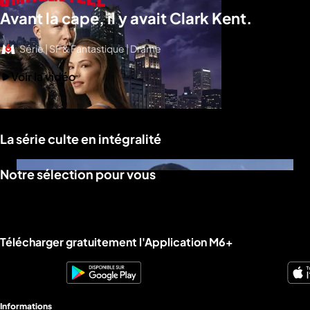
Avant la cape, il y avait Clark Kent.
Série | SF & Fantastique | Drame
Voir la vidéo
La série culte en intégralité
Notre sélection pour vous
Liens utiles M6+.
Télécharger gratuitement l'Application M6+
Informations