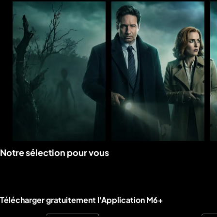
Voir
Voir
Notre sélection pour vous
la
la
rubrique
rubrique
Liens utiles M6+.
Télécharger gratuitement l'Application M6+