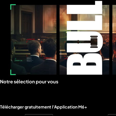
Voir
Voir
Notre sélection pour vous
la
la
rubrique
rubrique
Liens utiles M6+.
Télécharger gratuitement l'Application M6+