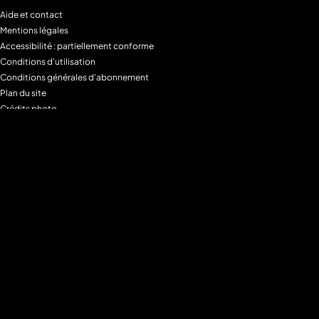
Aide et contact
Mentions légales
Accessibilité : partiellement conforme
Conditions d'utilisation
Conditions générales d'abonnement
Plan du site
Crédits photo
Charte alimentaire
Espace de confidentialité
Gestion des Cookies
Filtre parental
M6+MAX
Programmes
Tous les programmes
Programmes TV M6
Programmes TV W9
Programmes TV Gulli
Programmes TV 6ter
Programmes TV Paris Première
Programmes TV téva