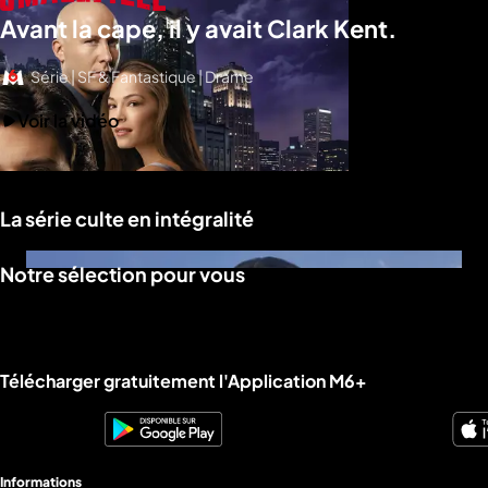
Avant la cape, il y avait Clark Kent.
Série | SF & Fantastique | Drame
Voir la vidéo
La série culte en intégralité
Notre sélection pour vous
Liens utiles M6+.
Télécharger gratuitement l'Application M6+
Informations