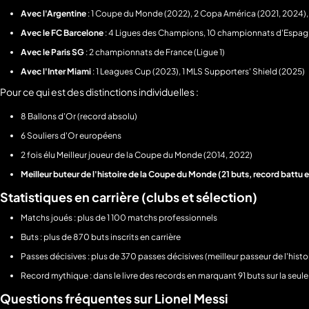
Avec l'Argentine
: 1 Coupe du Monde (2022), 2 Copa América (2021, 2024), 
Avec le FC Barcelone
: 4 Ligues des Champions, 10 championnats d'Espagn
Avec le Paris SG
: 2 championnats de France (Ligue 1)
Avec l'Inter Miami
: 1 Leagues Cup (2023), 1 MLS Supporters' Shield (2025)
Pour ce qui est des distinctions individuelles :
8 Ballons d'Or (record absolu)
6 Souliers d'Or européens
2 fois élu Meilleur joueur de la Coupe du Monde (2014, 2022)
Meilleur buteur de l'histoire de la Coupe du Monde (21 buts, record battu 
Statistiques en carrière (clubs et sélection)
Matchs joués : plus de 1 100 matchs professionnels
Buts : plus de 870 buts inscrits en carrière
Passes décisives : plus de 370 passes décisives (meilleur passeur de l'hist
Record mythique : dans le livre des records en marquant 91 buts sur la seule
Questions fréquentes sur Lionel Messi