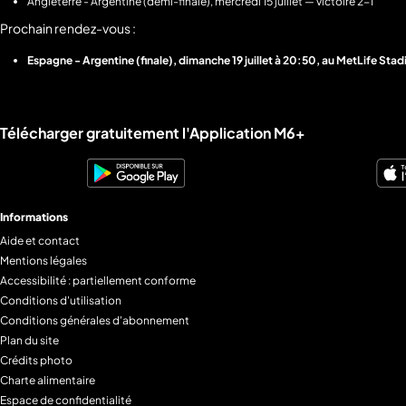
Angleterre - Argentine (demi-finale), mercredi 15 juillet — victoire 2-1
Prochain rendez-vous :
Espagne - Argentine (finale), dimanche 19 juillet à 20:50, au MetLife S
Liens utiles M6+.
Télécharger gratuitement l'Application M6+
Informations
Aide et contact
Mentions légales
Accessibilité : partiellement conforme
Conditions d'utilisation
Conditions générales d'abonnement
Plan du site
Crédits photo
Charte alimentaire
Espace de confidentialité