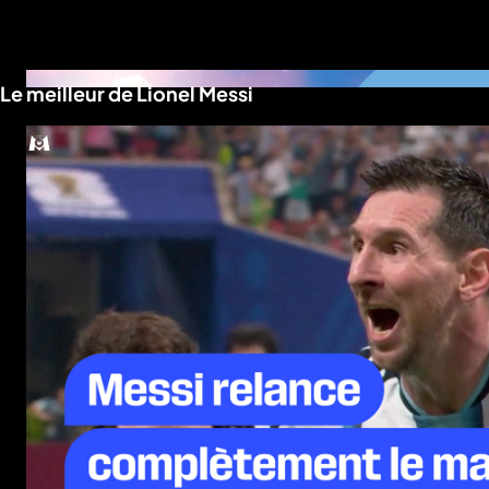
a
Le meilleur de Lionel Messi
che
u
al
a
tion
sibilité