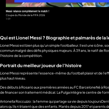
Messi relance complètement le match !
Coupe du Monde de la FIFA 2026
1:59
Qui est Lionel Messi ? Biographie et palmarès de la
Lionel Messi est bien plus qu'un simple footballeur. Il est une icône, s
commun malgré des défis physiques majeurs. À 39 ans, le natif de Ros
l'histoire de la compétition.
Portrait du meilleur joueur de l'histoire
Lionel Messi représente l'essence-même du football plaisir et de l'e
plus haut niveau.
Des débuts à Rosario aux premières années au FC BarceloneNé à Rosari
de financer son traitement médical. La Pulga intègre le centre de for
Antonella Roccuzzo : la femme qui partage sa vie depuis toujoursDerr
alors qu'ils n'étaient que des enfants. Mariés depuis 2017 et parents de 