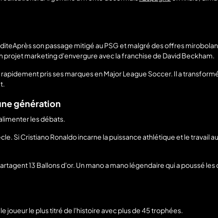
uditeAprès son passage mitigé au PSG et malgré des offres mirobolantes 
et un projet marketing d'envergure avec la franchise de David Beckham.
 rapidement pris ses marques en Major League Soccer. Il a transformé
t.
 une génération
alimenter les débats.
cle. Si Cristiano Ronaldo incarne la puissance athlétique et le travail 
se partagent 13 Ballons d'or. Un mano a mano légendaire qui a poussé l
le joueur le plus titré de l'histoire avec plus de 45 trophées.