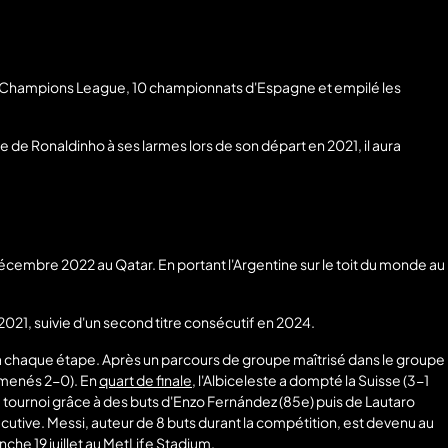
EFA Champions League, 10 championnats d'Espagne et empilé les
 de Ronaldinho à ses larmes lors de son départ en 2021, il aura
décembre 2022 au Qatar. En portant l'Argentine sur le toit du monde au
021, suivie d'un second titre consécutif en 2024.
à chaque étape. Après un parcours de groupe maîtrisé dans le groupe
 menés 2-0). En
quart de finale
, l'Albiceleste a dompté la Suisse (3-1
u tournoi grâce à des buts d'Enzo Fernández (85e) puis de Lautaro
écutive. Messi, auteur de 8 buts durant la compétition, est devenu au
nche 19 juillet au MetLife Stadium.