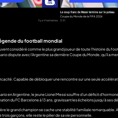
Le coup franc de Messi termine sur le poteau
Coupe du Monde de la FIFA 2026
Il y a 4 semaines
0:51
 légende du football mondial
ouvent considéré comme le plus grand joueur de toute l'histoire du footba
ario dispute avec l'Argentine sa dernière Coupe du Monde, qu'il a men
fficacité. Capable de débloquer une rencontre sur une seule accélérat
o en Argentine, le jeune Lionel Messi souffre d'un déficit d'hormone
mation du FC Barcelone à 13 ans, gravissant les échelons jusqu'à ses 
ière le grand champion se cache une stabilité familiale remarquable.
trois garçons, elle reste le pilier de sa vie personnelle.