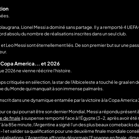
tion
nées.
 blaugrana, Lionel Messi a dominé sans partage. Il y a remporté 4 U
cord absolu du nombre de réalisations inscrites dans un seul club.
et Leo Messi sont éternellement liés. De son premier but sur une passe
eur.
 Copa America... et 2026
e 2026 ne vienne réécrire l'histoire.
critiquée en sélection, la star de l'Albiceleste a touché le graal en 
Coupe du Monde qui manquait à son immense palmarès.
nscrit dans une dynamique entamée par la victoire à la Copa America 2
ce qui pourrait être son dernier Mondial, Messi a répondu présent 
e de finale
à suspense remporté face à l'Égypte (3-2, après avoir été
u'à la 85e minute, l'Argentine a signé l'un des plus beaux comebacks d
2-1 et valider sa qualification pour une deuxième finale mondiale cons
 réalisations. L'Argentine affronte désormais
l'Espagne
en finale, dima