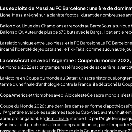
Les exploits de Messi au FC Barcelone : une ère de domina
Lionel Messi a régné sur la planète football durant de nombreuses an
Ballon d'or, Ligue des Champions et records au BarçaSous la tunique
Ballons d'Or. Auteur de plus de 670 buts avec le Barça, il détient le re
La relation unique entre Leo Messi et le FC BarceloneLe FC Barcelone 
incarné l'identité de jeu catalane, le Tiki-Taka, comme aucun autre jou
La consécration avec l'Argentine : Coupe du monde 2022,
Le Mondial 2022 est longtemps resté l'apogée de sa carrière, avant qu
La victoire en Coupe du monde au Qatar : un sacre historiqueLongtemps 
terme d'une finale d'anthologie contre la France, il a décroché la 
Copa America et triomphes avec l'AlbicelesteCe sacre mondial s'est i
Coupe du Monde 2026 : une dernière danse en forme d'apothéosePour 
J, l'Argentine a validé
les seizièmes
face au Cap-Vert, avant un
huitièm
après prolongation). En
demi-finale
, menée 1-0 par l'Angleterre jusq
Martínez, tout proche de la fin du temps additionnel, pour l'emporter 
passage le meilleur buteur de l'histoire de la Coupe du Monde avec 21