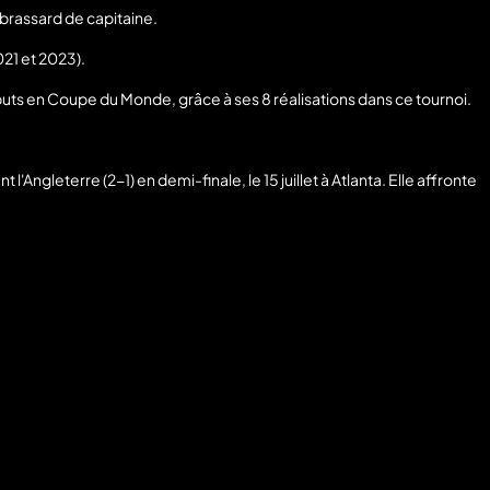
 brassard de capitaine.
021 et 2023).
21 buts en Coupe du Monde, grâce à ses 8 réalisations dans ce tournoi.
l'Angleterre (2-1) en demi-finale, le 15 juillet à Atlanta. Elle affronte