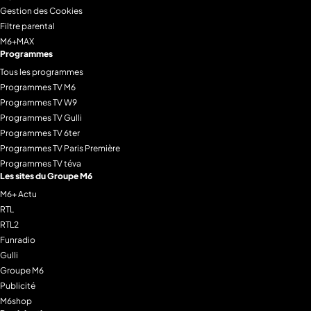
Gestion des Cookies
Filtre parental
M6+MAX
Programmes
Tous les programmes
Programmes TV M6
Programmes TV W9
Programmes TV Gulli
Programmes TV 6ter
Programmes TV Paris Première
Programmes TV téva
Les sites du Groupe M6
M6+ Actu
RTL
RTL2
Funradio
Gulli
Groupe M6
Publicité
M6shop