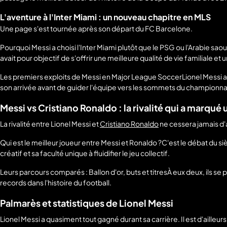
L'aventure à l'Inter Miami : un nouveau chapitre en MLS
Une page s'est tournée après son départ du FC Barcelone.
Pourquoi Messi a choisi l'Inter Miami plutôt que le PSG ou l'Arabie sao
avait pour objectif de s'offrir une meilleure qualité de vie familiale 
Les premiers exploits de Messi en Major League SoccerLionel Messi a
son arrivée avant de guider l'équipe vers les sommets du championna
Messi vs Cristiano Ronaldo : la rivalité qui a marqué
La rivalité entre Lionel Messi et
Cristiano Ronaldo
ne cessera jamais d'
Qui est le meilleur joueur entre Messi et Ronaldo ?C'est le débat du siè
créatif et sa faculté unique à fluidifier le jeu collectif.
Leurs parcours comparés : Ballon d'or, buts et titresÀ eux deux, ils 
records dans l'histoire du football.
Palmarès et statistiques de Lionel Messi
Lionel Messi a quasiment tout gagné durant sa carrière. Il est d'ailleurs 