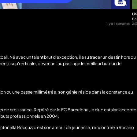
Lio
Co
Il y a 4 semaines
2:
ll. Né avec un talent brut d'exception, il a su tracer un destin hors du
ée jusqu'en finale, devenant au passage le meilleur buteur de
ion ou une passe millimétrée, son génie réside dans la constance au
s de croissance. Repéré par le FC Barcelone, le club catalan accepte
débuts professionnels en 2004.
 Antonella Roccuzzo est son amour de jeunesse, rencontrée à Rosario