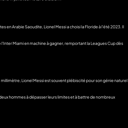
en Arabie Saoudite, Lionel Messi a choisi la Floride à l'été 2023. Il
 l'Inter Miami en machine à gagner, remportant la Leagues Cup dès
au millimètre, Lionel Messi est souvent plébiscité pour son génie naturel
es deux hommes à dépasser leurs limites et à battre de nombreux