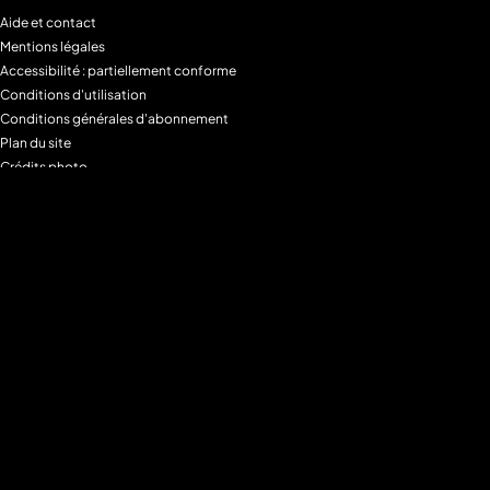
Aide et contact
Mentions légales
Accessibilité : partiellement conforme
Conditions d'utilisation
Conditions générales d'abonnement
Plan du site
Crédits photo
Charte alimentaire
Espace de confidentialité
Gestion des Cookies
Filtre parental
M6+MAX
Programmes
Tous les programmes
Programmes TV M6
Programmes TV W9
Programmes TV Gulli
Programmes TV 6ter
Programmes TV Paris Première
Programmes TV téva