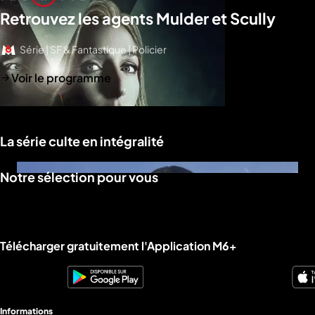
Retrouvez les agents Mulder et Scully
Série | SF & Fantastique | Policier
Voir le programme
La série culte en intégralité
Notre sélection pour vous
Liens utiles M6+.
Télécharger gratuitement l'Application M6+
Informations