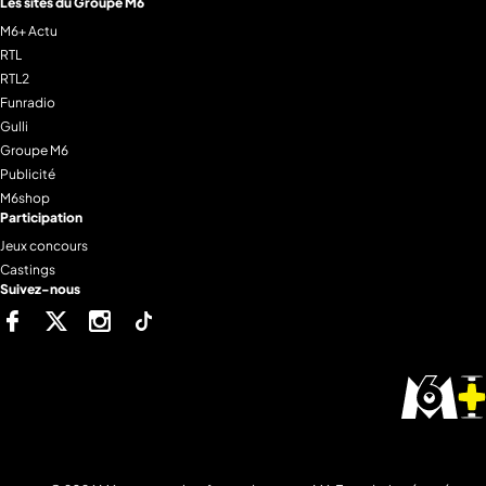
Les sites du Groupe M6
M6+ Actu
RTL
RTL2
Funradio
Gulli
Groupe M6
Publicité
M6shop
Participation
Jeux concours
Castings
Suivez-nous
Facebook
Twitter
Instagram
Tiktok