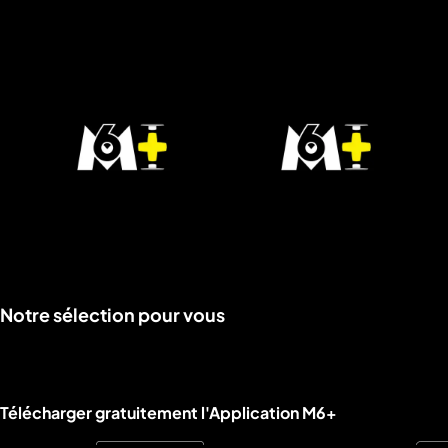
Voir
Voir
Notre sélection pour vous
la
la
rubrique
rubrique
Liens utiles M6+.
Télécharger gratuitement l'Application M6+